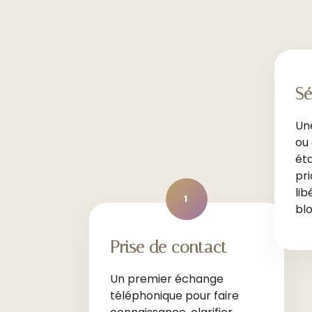
Sé
Un
ou 
éta
pri
lib
1
bl
Prise de contact
Un premier échange
téléphonique pour faire