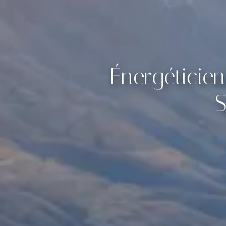
Énergéticie
S