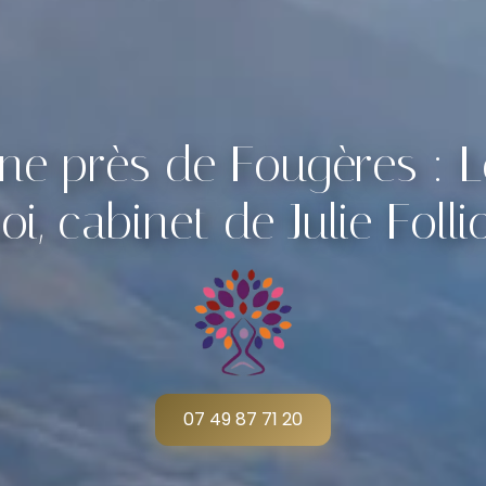
nne près de Fougères : 
oi, cabinet de Julie Folli
07 49 87 71 20